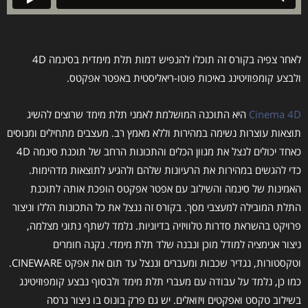
לאחר צפיה בקורס זה תוכלו להנפיש דמות תלת מימדית בסינמה 4D
ולבצע קומפוזיטינג באיכות פוטו-ריאליסטית באפטר אפקטס.
Cinema 4D
היא התוכנה המושלמת לאמני תלת מימד שרוצים להשיג
תוצאות עוצרות נשימה במהירות וללא מאמץ רב. מעצבים מתחילים ומנוסים
כאחד יכולים לנצל את מגוון הכלים והתכונות הרחב של תוכנת סינמה 4D
כדי להגשים במהירות את הרעיונות שלהם ולהגיע לתוצאות מדהימות.
האמינות של סינמה והשילוב עם אפטר אפקטס הופכת אותה לתוכנת
התלת המובילה למעצבי מסך. בקורס זה ננצל את כל התכונות הללו וניצור
פרויקט בהשראת סדרות טלוויזיה בדיוניות. נלמד לשתף נתוני מצלמה,
ניצור אנימציה למודל מוכן ונבנה שלד תלת מימדי. נקנה חומרים
וטקסטורות, נגדיר שכבות ומעברים וננצל עד תום את אפקט CINEWARE.
כמו כן, נלמד על עבודה עם מעברי תלת מימד ולבסוף נבצע קומפוזיטינג
בשילוב טקסט ואפקטים ויזואלים. יש גם פרק בונוס בו ניצור גרסה