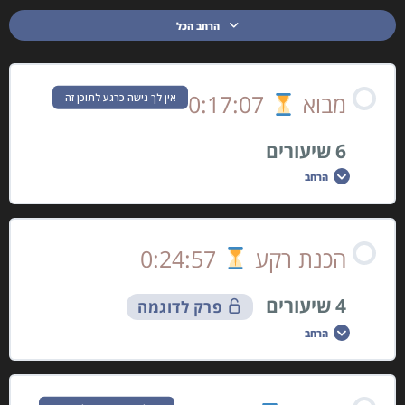
הרחב הכל
מבוא
0:17:07
אין לך גישה כרגע לתוכן זה
6 שיעורים
הרחב
תוכן הפרק
הכנת רקע
0:24:57
0% הושלמו
0/6 שלבים
4 שיעורים
פרק לדוגמה
הורדת קובצי תרגול
הרחב
שימוש בנגן – לא לדלג!
תוכן הפרק