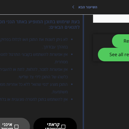
תנאי שימוש בקורסים ופרויקטים
השיעור הבא
בעת שימוש בתוכן המופיע באתר הנני מס
לתנאים הבאים:
לא ניתן לשנות את התוכן ו/או לכלולו בפרויק
Re
במהלך עבודתך.
See all r
אין אפשרות להשתמש בקובצי התרגול למט
מסחרית.
אין אפשרות למכור, להלוות, לתת או להעביר
כלשהו של התוכן לידי צד שלישי.
התוכן מוצע “כפי שהוא” ללא כל אחריות מפו
משתמעת.
אין להשתמש בתוכן למטרה פוגענית או בלתי
קראתי
אינני