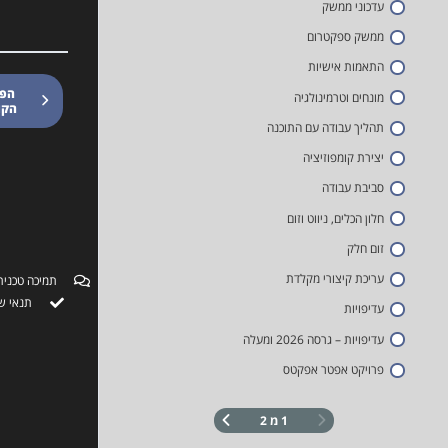
עדכוני ממשק
ממשק ספקטרום
התאמות אישיות
הפ
מונחים וטרמינולגיה
הקו
תהליך עבודה עם התוכנה
יצירת קומפוזיציה
סביבת עבודה
חלון הכלים, ניווט וזום
זום חלק
עריכת קיצורי מקלדת
תמיכה טכנית
תנאי ש
עדיפויות
עדיפויות – גרסה 2026 ומעלה
פרויקט אפטר אפקטס
1 מ 2