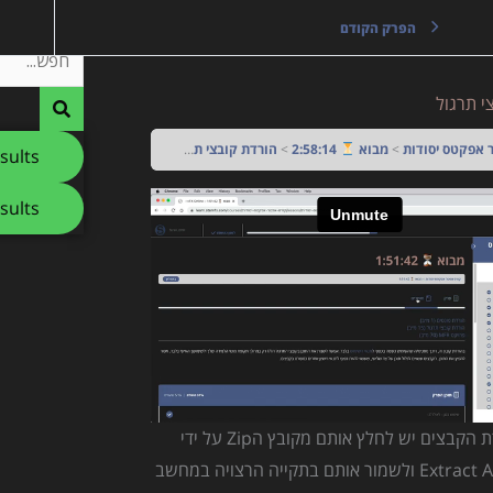
Search
הפרק הקודם
...
י תרגול
 אפקטס יסודות
מבוא
2:58:14
הורדת קובצי תרגול
sults
esults
לאחר הורדת הקבצים יש לחלץ אותם מקובץ הZip על ידי