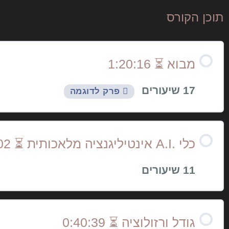
תוכן הקורס
מבוא ⏳ 1:20:16
17 שיעורים
פרק לדוגמה
תוכן הפרק
כלי .A.I אינטיליגנציה מלאכותית ⏳ 1:18:02
11 שיעורים
הורדת קובצי תרגול
שימוש בנגן – לא לדלג!
תוכן הפרק
גודל ורזולוציה ⏳ 0:40:39