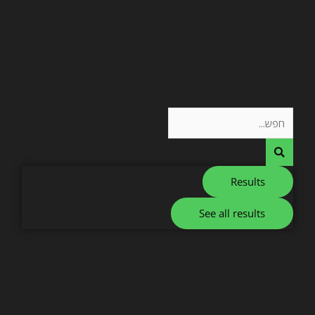
Search
...
Results
See all results